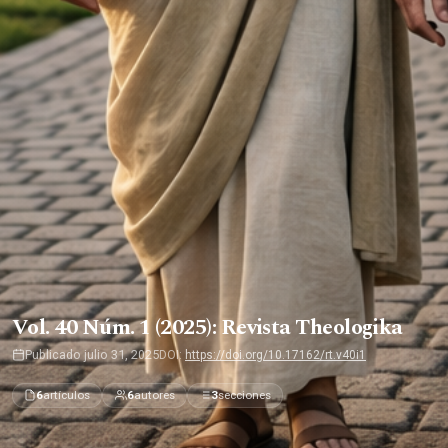
Vol. 40 Núm. 1 (2025): Revista Theologika
Publicado julio 31, 2025
DOI:
https://doi.org/10.17162/rt.v40i1
6
artículos
6
autores
3
secciones