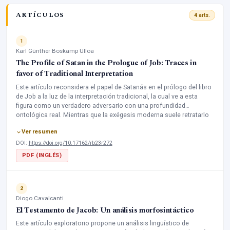
ARTÍCULOS
4 arts.
1
Karl Günther Boskamp Ulloa
The Profile of Satan in the Prologue of Job: Traces in
favor of Traditional Interpretation
Este artículo reconsidera el papel de Satanás en el prólogo del libro
de Job a la luz de la interpretación tradicional, la cual ve a esta
figura como un verdadero adversario con una profundidad
ontológica real. Mientras que la exégesis moderna suele retratarlo
como una figura celestial neutral o subordinada, tales lecturas
Ver resumen
pueden basarse en supuestos no plenamente fundamentados en el
texto. A través de un análisis textual, narrativo y teológico
DOI:
https://doi.org/10.17162/rb23r272
minucioso, el estudio propone que Satanás desempeña un papel
PDF (INGLÉS)
central en un conflicto cósmico, actuando como acusador que
pone a prueba la integridad del justo y plantea preguntas implícitas
sobre la justicia divina. Al situar el prólogo dentro de la literatura
sapiencial y del canon bíblico en general, el artículo busca contribuir
2
a una lectura teológica más profunda de esta compleja figura.
Diogo Cavalcanti
El Testamento de Jacob: Un análisis morfosintáctico
Este artículo exploratorio propone un análisis lingüístico de