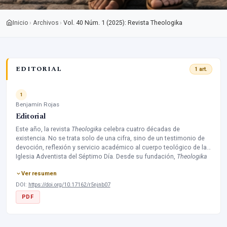
Inicio
Archivos
›
›
Vol. 40 Núm. 1 (2025): Revista Theologika
EDITORIAL
1 art.
1
Benjamín Rojas
Editorial
Este año, la revista
Theologika
celebra cuatro décadas de
existencia. No se trata solo de una cifra, sino de un testimonio de
devoción, reflexión y servicio académico al cuerpo teológico de la
Iglesia Adventista del Séptimo Día. Desde su fundación,
Theologika
ha sido un espacio de encuentro entre la fe y la razón, entre la
Ver resumen
Escritura y la investigación, entre la tradición y el pensamiento
crítico. Su historia es también la historia de una comunidad que ha
DOI:
https://doi.org/10.17162/r5njnb07
creído en el poder transformador de la Palabra de Dios y en la
PDF
necesidad de pensarla con profundidad, rigor y compromiso.