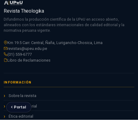
Revista Theologika
Difundimos la producción científica de la UPeU en acceso abierto,
alineados con los estándares internacionales de calidad editorial y la
normativa peruana vigente.
Km 19.5 Carr. Central, Ñaña, Lurigancho-Chosica, Lima
revistas@upeu.edu.pe
(01) 559-6777
Libro de Reclamaciones
INFORMACIÓN
Sobre la revista
Equipo editorial
Portal
Ética editorial
Contacto