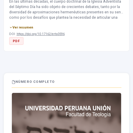
En las últimas décadas, el cuerpo doctrinal de la Iglesia Adventista
del Séptimo Día ha sido objeto de crecientes debates, tanto por la
diversidad de aproximaciones hermenéuticas presentes en su seno
como por los desafíos que plantea la necesidad de articular una
teología sistemática robusta y coherente. En este contexto,
God
Ver resumen
With Us: An Introduction to Adventist Theology
, de John C. Peckham
—publicado mediante la colaboración entre el
Biblical Research
DOI:
https://doi.org/10.17162/erts0596
Institute
de la Asociación General y la Universidad de Andrews—
PDF
emerge como un intento deliberado de ofrecer una respuesta
ordenada y comprehensiva a dichas tensiones
NÚMERO COMPLETO